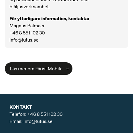
blåljusverksamhet.
För ytterligare information, kontakta:
Magnus Palmaer
+46 8 551 102 30
info@tutus.se
Läs mer om Färist Mobile
KONTAKT
Telefon:
+46 8 551 102 30
Email:
info@tutus.se