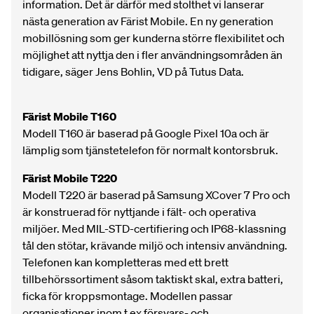
information. Det är därför med stolthet vi lanserar
nästa generation av Färist Mobile. En ny generation
mobillösning som ger kunderna större flexibilitet och
möjlighet att nyttja den i fler användningsområden än
tidigare, säger Jens Bohlin, VD på Tutus Data.
Färist Mobile T160
Modell T160 är baserad på Google Pixel 10a och är
lämplig som tjänstetelefon för normalt kontorsbruk.
Färist Mobile T220
Modell T220 är baserad på Samsung XCover 7 Pro och
är konstruerad för nyttjande i fält- och operativa
miljöer. Med MIL-STD-certifiering och IP68-klassning
tål den stötar, krävande miljö och intensiv användning.
Telefonen kan kompletteras med ett brett
tillbehörssortiment såsom taktiskt skal, extra batteri,
ficka för kroppsmontage. Modellen passar
organisationer inom t ex försvars- och