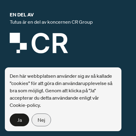
EN DEL AV
Tutus är en del av koncernen CR Group
SPONSRING
Den här webbplatsen använder sig av så kallade
Tutus är och har varit huvudsponsor för
”cookies” för att göra din användarupplevelse så
säkerhetskonferensen SEC-T
ända från start.
bra som möjligt. Genom att klicka på ”Ja”
accepterar du detta användande enligt vår
Tutus är huvudsponsor till
Secure AI
, den ledande
Cookie-policy.
konferensen inom AI-säkerhet i Sverige.
Ja
Nej