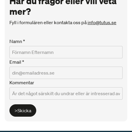
Har du frågor eller vill veta
mer?
Fyll i formulären eller kontakta oss på
info@tutus.se
Namn
*
Email
*
Kommentar
>Skicka