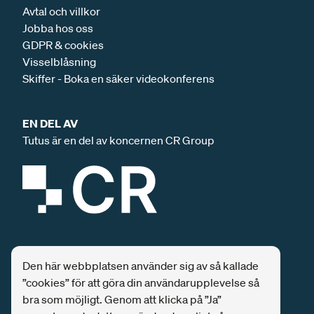
Avtal och villkor
Jobba hos oss
GDPR & cookies
Visselblåsning
Skiffer - Boka en säker videokonferens
EN DEL AV
Tutus är en del av koncernen CR Group
SPONSRING
Den här webbplatsen använder sig av så kallade
Tutus är och har varit huvudsponsor för
”cookies” för att göra din användarupplevelse så
säkerhetskonferensen SEC-T
ända från start.
bra som möjligt. Genom att klicka på ”Ja”