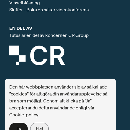
Visselblåsning
Skiffer - Boka en säker videokonferens
EN DEL AV
Tutus är en del av koncernen CR Group
SPONSRING
Den här webbplatsen använder sig av så kallade
Tutus är och har varit huvudsponsor för
”cookies” för att göra din användarupplevelse så
säkerhetskonferensen SEC-T
ända från start.
bra som möjligt. Genom att klicka på ”Ja”
accepterar du detta användande enligt vår
Tutus är huvudsponsor till
Secure AI
, den ledande
Cookie-policy.
konferensen inom AI-säkerhet i Sverige.
Ja
Nej