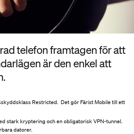
 mer om taktiska lösningar
 mer om Skiffer här
ad telefon framtagen för att
ndarlägen är den enkel att
n.
kyddsklass Restricted. Det gör Färist Mobile till ett
 stark kryptering och en obligatorisk VPN-tunnel.
bara datorer.