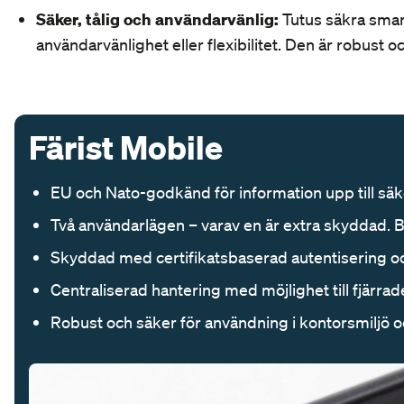
Säker, tålig och användarvänlig:
Tutus säkra smar
användarvänlighet eller flexibilitet. Den är robust o
Färist Mobile
EU och Nato-godkänd för information upp till sä
Två användarlägen – varav en är extra skyddad. B
Skyddad med certifikatsbaserad autentisering oc
Centraliserad hantering med möjlighet till fjärrad
Robust och säker för användning i kontorsmiljö och