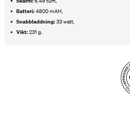
Skärm:
6.49 tum,
Batteri:
4800 mAH,
Snabbladdning:
33 watt,
Vikt:
231 g.