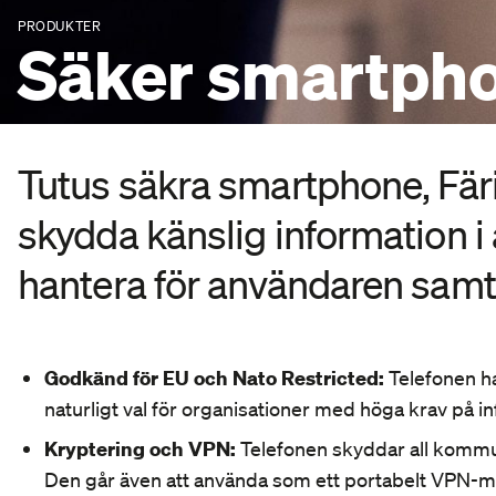
PRODUKTER
Mobil ledningsplats och datahall
Säker smartph
Mobil ledningsplats och datahall för alla lägen
Visa alla lösningar
Visa alla produkter
Tutus säkra smartphone, Färi
skydda känslig information i 
hantera för användaren samt
Godkänd för EU och Nato Restricted:
Telefonen ha
naturligt val för organisationer med höga krav på i
Kryptering och VPN:
Telefonen skyddar all kommu
Den går även att använda som ett portabelt VPN-m