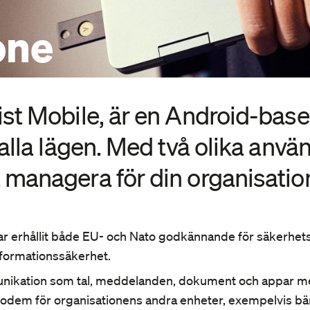
Läs
Läs
Signalskydd
one
.
Tutus utvecklar och levererar kommersiella
säkerhetsprodukter och signalskyddsutrustning.
st Mobile, är en Android-baser
alla lägen. Med två olika anvä
 managera för din organisatio
r erhållit både EU- och Nato godkännande för säkerhetss
nformationssäkerhet.
nikation som tal, meddelanden, dokument och appar med
odem för organisationens andra enheter, exempelvis bär